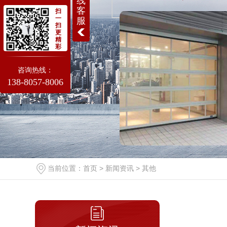
线
客
扫
一
服
扫
更
精
彩
咨询热线：
138-8057-8006
当前位置：
首页
>
新闻资讯
>
其他