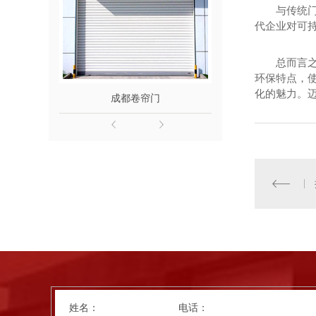
与传统
代企业对可
总而言
环保特点，
化的魅力。
成都卷帘门
成都车库