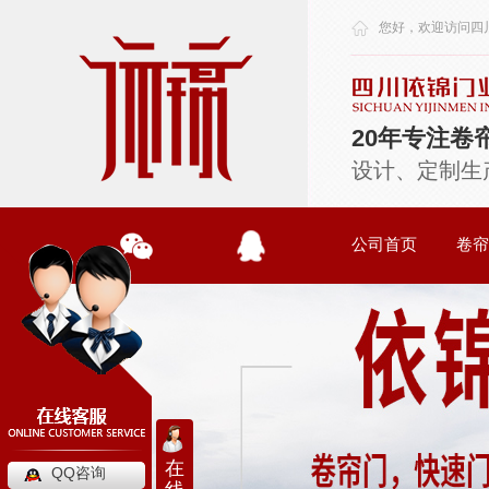
您好，欢迎访问
四
20年专注卷
设计、定制生
公司首页
卷帘
在
QQ咨询