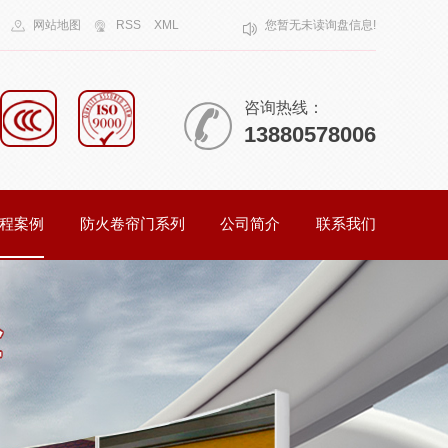
网站地图
RSS
XML
您暂无未读询盘信息!
咨询热线：
13880578006
程案例
防火卷帘门系列
公司简介
联系我们