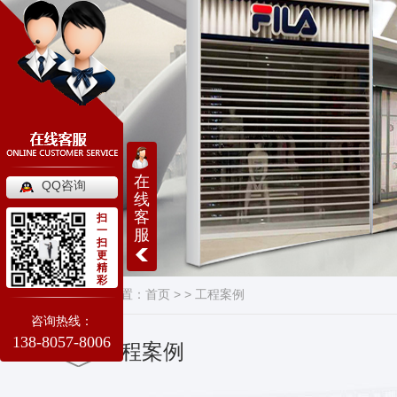
在
QQ咨询
线
客
扫
一
服
扫
更
精
彩
当前位置：
首页
> >
工程案例
咨询热线：
138-8057-8006
工程案例